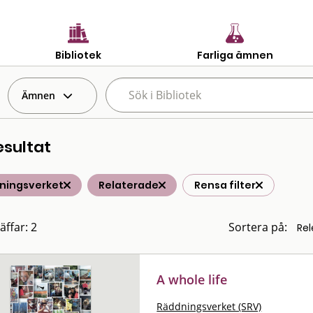
Bibliotek
Farliga ämnen
Ämnen
esultat
ningsverket
Relaterade
Rensa filter
äffar: 2
Sortera på:
A whole life
Räddningsverket (SRV)