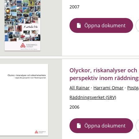
2007
Öppna dokument
Olyckor, riskanalyser och 
perspektiv inom räddnings
All Rainar
·
Harrami Omar
·
Postg
Räddningsverket (SRV)
2006
Öppna dokument