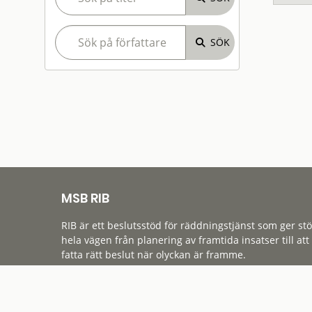
MSB RIB
RIB är ett beslutsstöd för räddningstjänst som ger st
hela vägen från planering av framtida insatser till att
fatta rätt beslut när olyckan är framme.
Tillgänglighet
Cookies