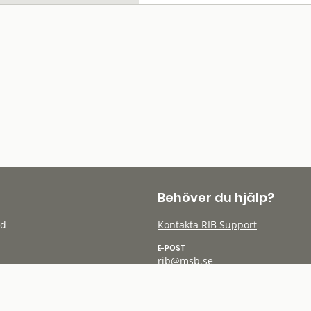
Behöver du hjälp?
öd
Kontakta RIB Support
E-POST
rib@msb.se