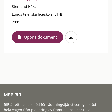
Stenlund Håkan
Lunds tekniska högskola (LTH)
2001
Öppna dokument
MSB RIB
RIB är ett beslutsstöd för räddningstjänst som ger stöd
hela vägen från planering av framtida insatser till att