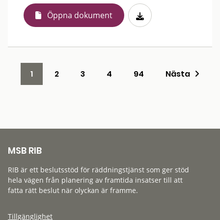
Öppna dokument
1
2
3
4
94
Nästa
MSB RIB
RIB är ett beslutsstöd för räddningstjänst som ger stöd
hela vägen från planering av framtida insatser till att
fatta rätt beslut när olyckan är framme.
Tillgänglighet