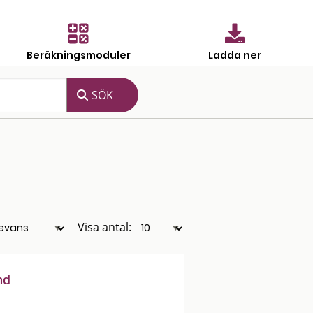
Beräkningsmoduler
Ladda ner
Visa antal:
nd