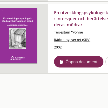
En utvecklingspsykologisk
: intervjuer och berättels
deras mödrar
Terjestam Yvonne
Räddningsverket (SRV)
2002
Öppna dokument