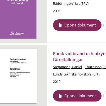
Räddningsverket (SRV)
2001
Öppna dokument
Panik vid brand och utrym
föreställningar
Stepanovic, Daniel
·
Thuresson, R
Lunds tekniska högskola (LTH)
2010
Öppna dokument