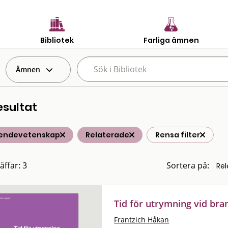
Bibliotek
Farliga ämnen
Ämnen
esultat
endevetenskap
Relaterade
Rensa filter
äffar: 3
Sortera på:
Tid för utrymning vid bra
Frantzich Håkan