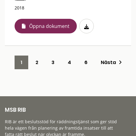
2018
Öppna dokument
1
2
3
4
6
Nästa
MSB RIB
RIB är ett beslutsstöd för räddningstjänst som ger stöd
hela vägen från planering av framtida insatser till att
fatta rätt beslut när olyckan är framme.