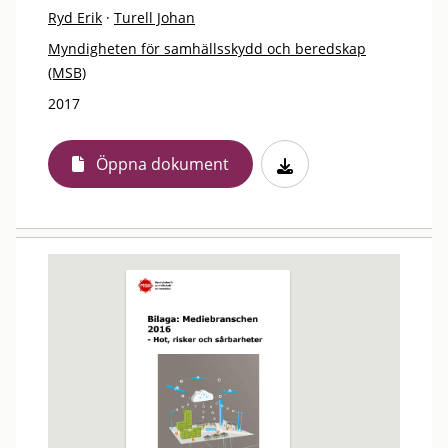
Ryd Erik
·
Turell Johan
Myndigheten för samhällsskydd och beredskap
(MSB)
2017
Öppna dokument