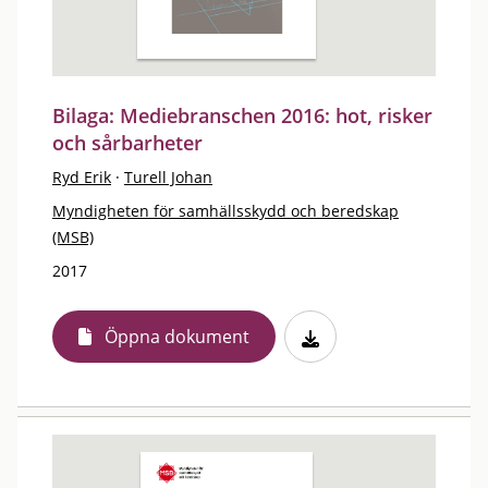
Bilaga: Mediebranschen 2016: hot, risker
och sårbarheter
Ryd Erik
·
Turell Johan
Myndigheten för samhällsskydd och beredskap
(MSB)
2017
Öppna dokument