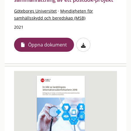
Göteborgs Universitet
·
Myndigheten för
samhällsskydd och beredskap (MSB)
2021
Öppna dokument