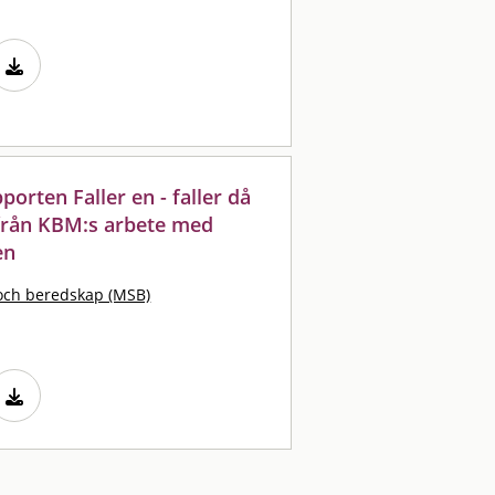
orten Faller en - faller då
g från KBM:s arbete med
en
och beredskap (MSB)