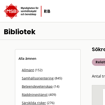
Bibliotek
Sökr
Alla ämnen
Rela
Allmänt
(152)
Antal t
Samhällsorientering
(845)
Beteendevetenskap
(14)
Räddningstjänst
(409)
Särskilda risker
(276)