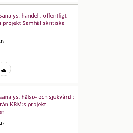
nalys, handel : offentligt
 projekt Samhällskritiska
M)
nalys, hälso- och sjukvård :
 från KBM:s projekt
en
M)