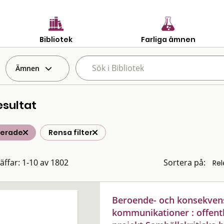
Bibliotek
Farliga ämnen
Ämnen
esultat
terade
Rensa filter
räffar: 1-10 av 1802
Sortera på:
Beroende- och konsekvens
kommunikationer : offentl