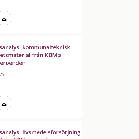
sanalys, kommunalteknisk
rbetsmaterial från KBM:s
 beroenden
M)
analys, livsmedelsförsörjning