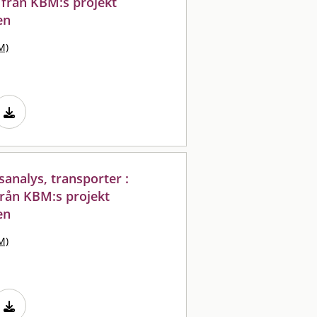
l från KBM:s projekt
en
M)
analys, transporter :
 från KBM:s projekt
en
M)