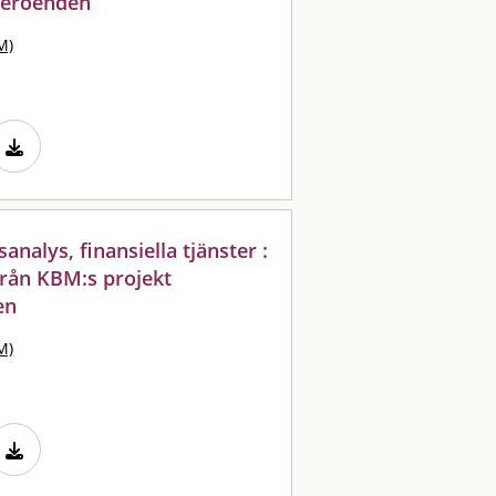
 beroenden
M)
nalys, finansiella tjänster :
 från KBM:s projekt
en
M)