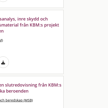
analys, inre skydd och
tsmaterial från KBM:s projekt
en
M)
 : en slutredovisning från KBM:s
ska beroenden
och beredskap (MSB)