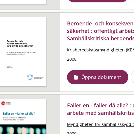
Beroende- och konsekvens
säkerhet : offentligt arbe
Samhällskritiska beroend
Krisberedskapsmyndigheten (KB
2008
Öppna dokument
Faller en - faller då alla?
arbete med samhällskriti
Myndigheten för samhällsskydd 
2009