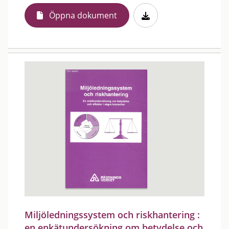
Öppna dokument
Miljöledningssystem och riskhantering :
en enkätundersökning om betydelse och