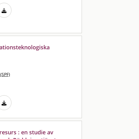
mationsteknologiska
 (SPF)
esurs : en studie av