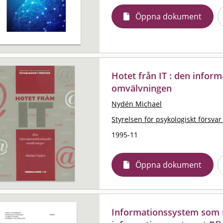
Öppna dokument
Hotet från IT : den infor
omvälvningen
Nydén Michael
Styrelsen för psykologiskt försvar
1995-11
Öppna dokument
Informationssystem som r