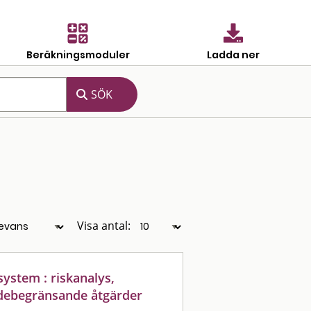
Beräkningsmoduler
Ladda ner
Visa antal:
ystem : riskanalys,
adebegränsande åtgärder