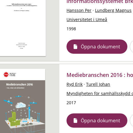
informationssystemet Bfk
Hansson Per
·
Lundberg Magnus
Universitetet i Umeå
1998
Öppna dokument
Mediebranschen 2016 : hot
Ryd Erik
·
Turell Johan
Myndigheten för samhällsskydd 
2017
Öppna dokument