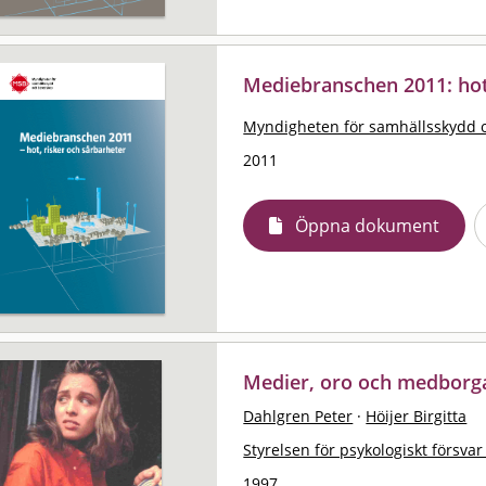
Mediebranschen 2011: hot
Myndigheten för samhällsskydd 
2011
Öppna dokument
Medier, oro och medborg
Dahlgren Peter
·
Höijer Birgitta
Styrelsen för psykologiskt försvar
1997