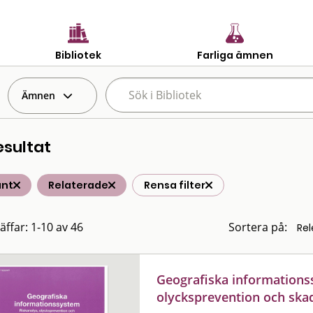
Bibliotek
Farliga ämnen
Ämnen
esultat
änt
Relaterade
Rensa filter
äffar: 1-10 av 46
Sortera på:
Geografiska informationss
olycksprevention och sk