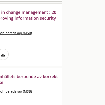
s in change management : 20
oving information security
och beredskap (MSB)
amhällets beroende av korrekt
se
och beredskap (MSB)