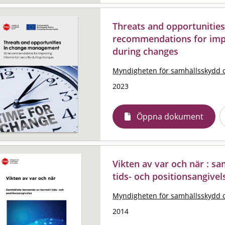
Threats and opportunitie
recommendations for impr
during changes
Myndigheten för samhällsskydd 
2023
Öppna dokument
Vikten av var och när : s
tids- och positionsangivel
Myndigheten för samhällsskydd 
2014