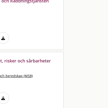
 och Räddningstjänsten
, risker och sårbarheter
och beredskap (MSB)