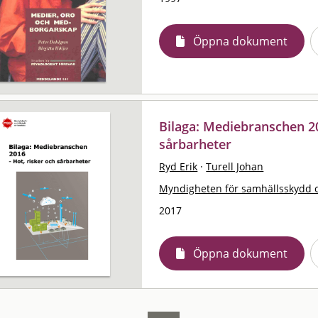
Öppna dokument
Bilaga: Mediebranschen 20
sårbarheter
Ryd Erik
·
Turell Johan
Myndigheten för samhällsskydd 
2017
Öppna dokument