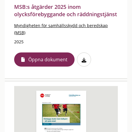
MSB:s åtgärder 2025 inom
olycksförebyggande och räddningstjänst
Myndigheten för samhällsskydd och beredskap
(MSB)
2025
Öppna dokument