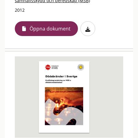
samhällsskydd och beredskap (MSB)
2012
Öppna dokument