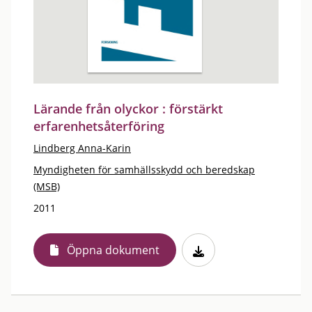
Lärande från olyckor : förstärkt
erfarenhetsåterföring
Lindberg Anna-Karin
Myndigheten för samhällsskydd och beredskap
(MSB)
2011
Öppna dokument