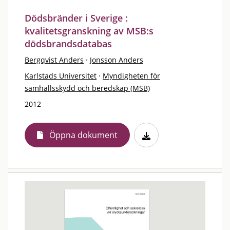
Dödsbränder i Sverige :
kvalitetsgranskning av MSB:s
dödsbrandsdatabas
Bergqvist Anders
·
Jonsson Anders
Karlstads Universitet
·
Myndigheten för
samhällsskydd och beredskap (MSB)
2012
Öppna dokument