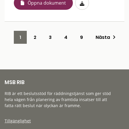
Öppna dokument
1
2
3
4
9
Nästa
MSB RIB
RIB är ett beslutsstöd för räddningstjänst som ger stöd
hela vägen från planering av framtida insatser till att
fatta rätt beslut när olyckan är framme.
Tillgänglighet