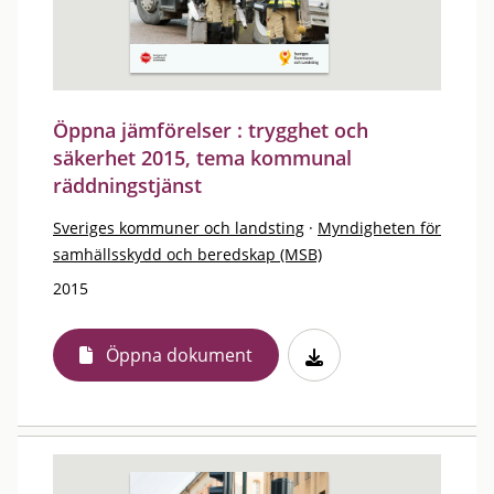
Öppna jämförelser : trygghet och
säkerhet 2015, tema kommunal
räddningstjänst
Sveriges kommuner och landsting
·
Myndigheten för
samhällsskydd och beredskap (MSB)
2015
Öppna dokument