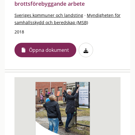
brottsförebyggande arbete
Sveriges kommuner och landsting
·
Myndigheten för
samhällsskydd och beredskap (MSB)
2018
Öppna dokument