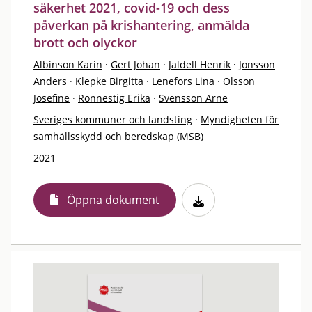
säkerhet 2021, covid-19 och dess
påverkan på krishantering, anmälda
brott och olyckor
Albinson Karin
·
Gert Johan
·
Jaldell Henrik
·
Jonsson
Anders
·
Klepke Birgitta
·
Lenefors Lina
·
Olsson
Josefine
·
Rönnestig Erika
·
Svensson Arne
Sveriges kommuner och landsting
·
Myndigheten för
samhällsskydd och beredskap (MSB)
2021
Öppna dokument