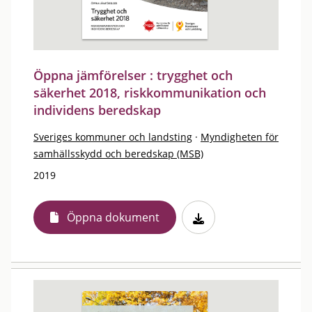
Öppna jämförelser : trygghet och
säkerhet 2018, riskkommunikation och
individens beredskap
Sveriges kommuner och landsting
·
Myndigheten för
samhällsskydd och beredskap (MSB)
2019
Öppna dokument