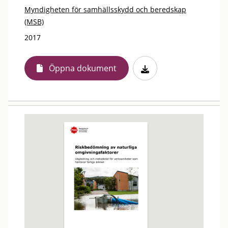
Myndigheten för samhällsskydd och beredskap
(MSB)
2017
Öppna dokument