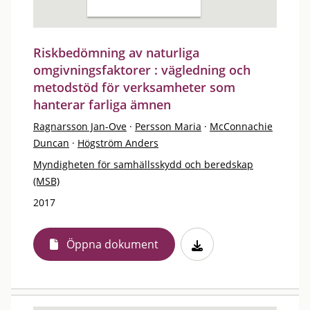
Riskbedömning av naturliga
omgivningsfaktorer : vägledning och
metodstöd för verksamheter som
hanterar farliga ämnen
Ragnarsson Jan-Ove
·
Persson Maria
·
McConnachie
Duncan
·
Högström Anders
Myndigheten för samhällsskydd och beredskap
(MSB)
2017
Öppna dokument