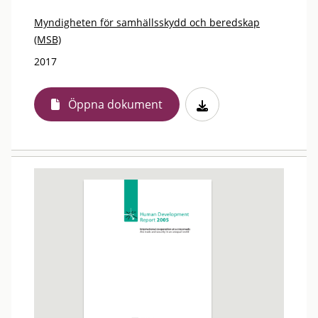
Myndigheten för samhällsskydd och beredskap
(MSB)
2017
Öppna dokument