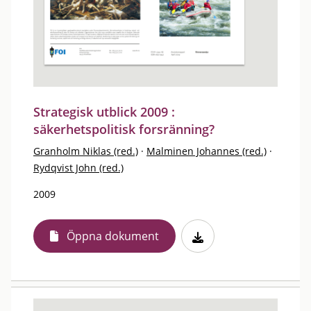
Strategisk utblick 2009 :
säkerhetspolitisk forsränning?
Granholm Niklas (red.)
·
Malminen Johannes (red.)
·
Rydqvist John (red.)
2009
Öppna dokument