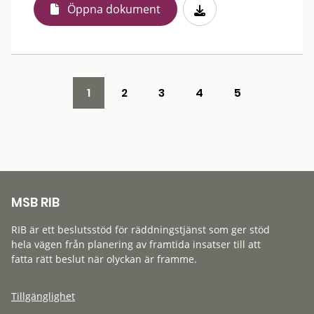
Öppna dokument
1
2
3
4
5
MSB RIB
RIB är ett beslutsstöd för räddningstjänst som ger stöd
hela vägen från planering av framtida insatser till att
fatta rätt beslut när olyckan är framme.
Tillgänglighet