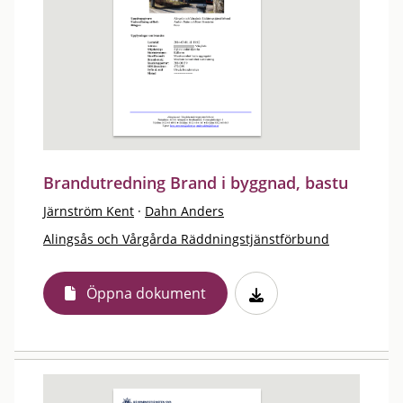
Brandutredning Brand i byggnad, bastu
Järnström Kent
·
Dahn Anders
Alingsås och Vårgårda Räddningstjänstförbund
Öppna dokument