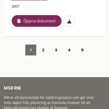
2007
Öppna dokument
1
2
3
4
5
MSB RIB
RIB är ett beslutsstöd för räddningstjänst som ger stöd
hela vägen från planering av framtida insatser till att
fatta rätt beslut när olyckan är framme.