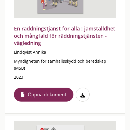
En räddningstjänst för alla : jämställdhet
och mångfald för räddningstjänsten -
vägledning
Lindqvist Annika
Myndigheten för samhällsskydd och beredskap
(MSB)
2023
Öppna dokument