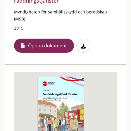
räddningstjänsten
Myndigheten för samhällsskydd och beredskap
(MSB)
2015
Öppna dokument