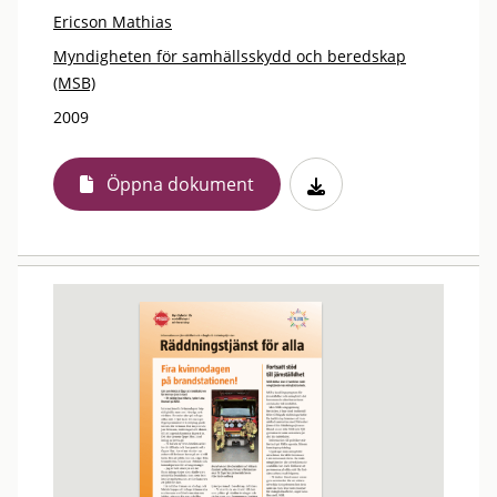
Ericson Mathias
Myndigheten för samhällsskydd och beredskap
(MSB)
2009
Öppna dokument