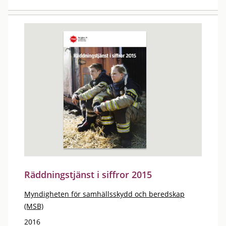
Räddningstjänst i siffror 2015
Myndigheten för samhällsskydd och beredskap
(MSB)
2016