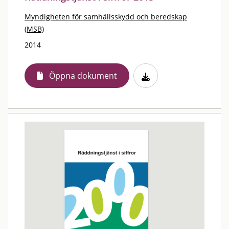
Myndigheten för samhällsskydd och beredskap
(MSB)
2014
Öppna dokument