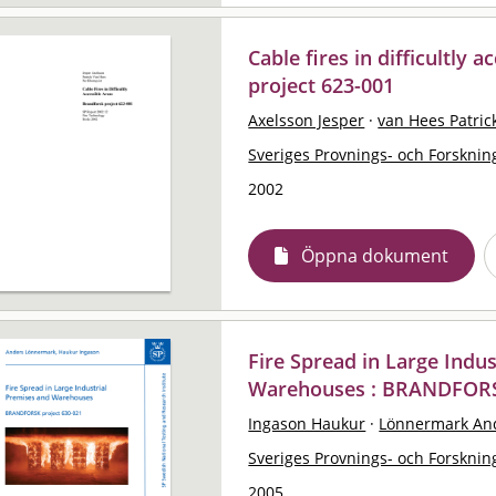
Cable fires in difficultly 
project 623-001
Axelsson Jesper
·
van Hees Patric
Sveriges Provnings- och Forskning
2002
Öppna dokument
Fire Spread in Large Indu
Warehouses : BRANDFORSK
Ingason Haukur
·
Lönnermark An
Sveriges Provnings- och Forskning
2005