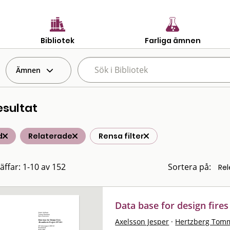
Bibliotek
Farliga ämnen
Ämnen
esultat
d
Relaterade
Rensa filter
räffar: 1-10 av 152
Sortera på:
Data base for design fires
Axelsson Jesper
·
Hertzberg Tom