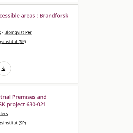
accessible areas : Brandforsk
k
·
Blomqvist Per
sinstitut (SP)
strial Premises and
 project 630-021
ders
sinstitut (SP)