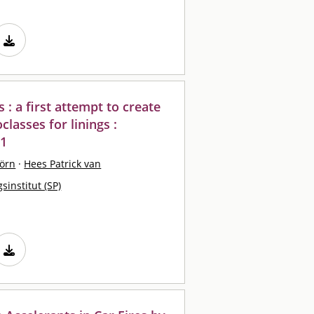
 : a first attempt to create
classes for linings :
01
örn
·
Hees Patrick van
sinstitut (SP)