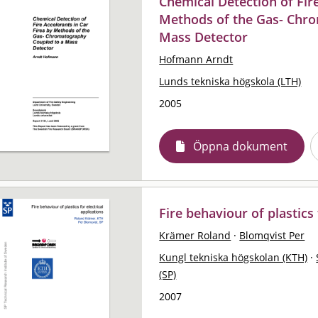
Chemical Detection of Fire
Methods of the Gas- Chr
Mass Detector
Hofmann Arndt
Lunds tekniska högskola (LTH)
2005
Öppna dokument
Fire behaviour of plastics 
Krämer Roland
·
Blomqvist Per
Kungl tekniska högskolan (KTH)
·
(SP)
2007