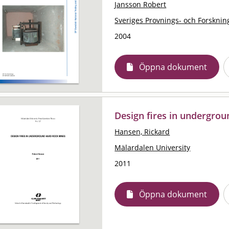
Jansson Robert
Sveriges Provnings- och Forskning
2004
Öppna dokument
Design fires in undergro
Hansen, Rickard
Mälardalen University
2011
Öppna dokument