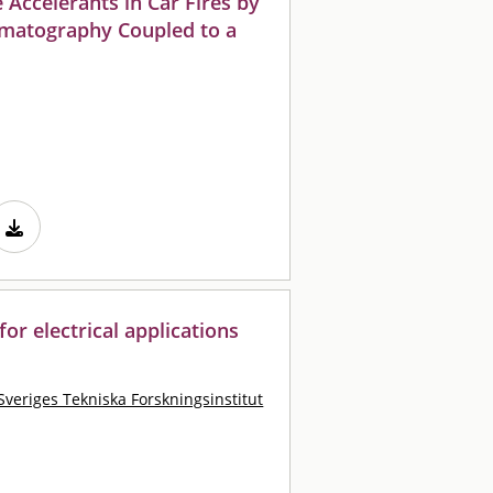
 Accelerants in Car Fires by
omatography Coupled to a
for electrical applications
Sveriges Tekniska Forskningsinstitut