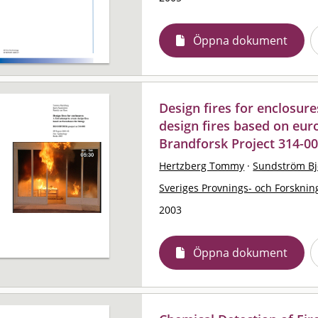
Öppna dokument
Design fires for enclosures
design fires based on euro
Brandforsk Project 314-0
Hertzberg Tommy
·
Sundström Bj
Sveriges Provnings- och Forskning
2003
Öppna dokument