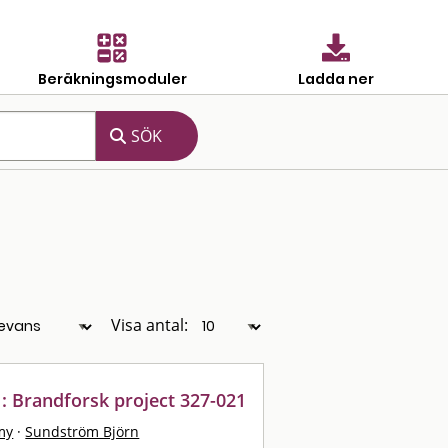
Beräkningsmoduler
Ladda ner
Visa antal:
 : Brandforsk project 327-021
my
·
Sundström Björn