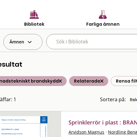
Bibliotek
Farliga ämnen
Ämnen
esultat
nadstekniskt brandskydd
Relaterade
Rensa fil
äffar: 1
Sortera på:
Sprinklerrör i plast : BR
Arvidson Magnus
·
Nordling Ben