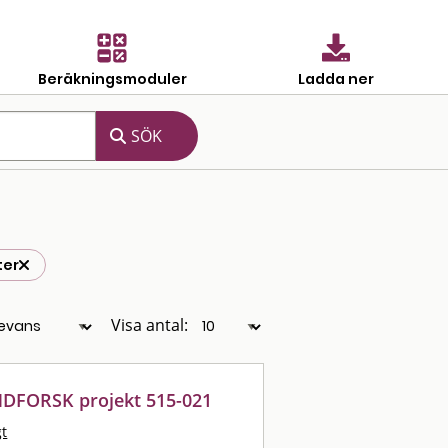
Beräkningsmoduler
Ladda ner
ter
Visa antal:
ANDFORSK projekt 515-021
gt