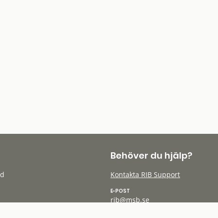
Behöver du hjälp?
öd
Kontakta RIB Support
E-POST
rib@msb.se