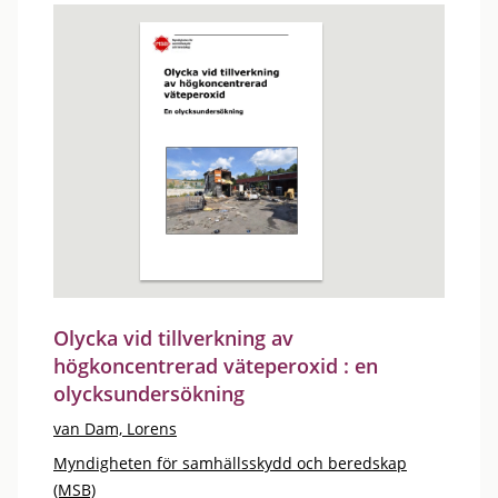
Olycka vid tillverkning av
högkoncentrerad väteperoxid : en
olycksundersökning
van Dam, Lorens
Myndigheten för samhällsskydd och beredskap
(MSB)