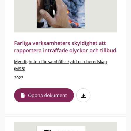
Farliga verksamheters skyldighet att
rapportera inträffade olyckor och tillbud
Myndigheten för samhällsskydd och beredskap
(MSB)
2023
Öppna dokument