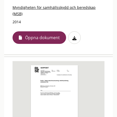
Myndigheten för samhällsskydd och beredskap
(MSB)
2014
Öppna dokument