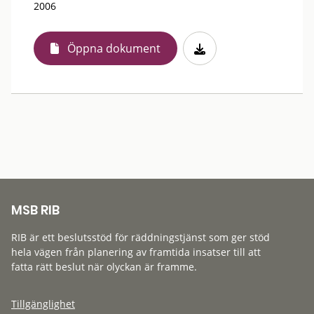
2006
Öppna dokument
MSB RIB
RIB är ett beslutsstöd för räddningstjänst som ger stöd
hela vägen från planering av framtida insatser till att
fatta rätt beslut när olyckan är framme.
Tillgänglighet