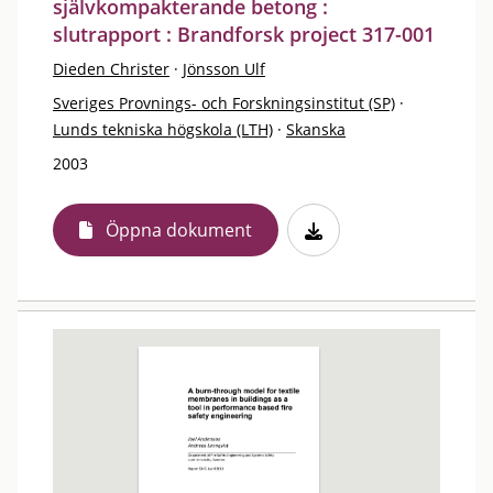
självkompakterande betong :
slutrapport : Brandforsk project 317-001
Dieden Christer
·
Jönsson Ulf
Sveriges Provnings- och Forskningsinstitut (SP)
·
Lunds tekniska högskola (LTH)
·
Skanska
2003
Öppna dokument