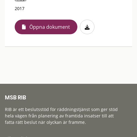
2017
Öppna dokument
MSB RIB
RIB är ett beslutsstöd för räddningstjänst som ger stöd
hela vägen från planering av framtida insatser till att
fatta rätt beslut när olyckan är framme.