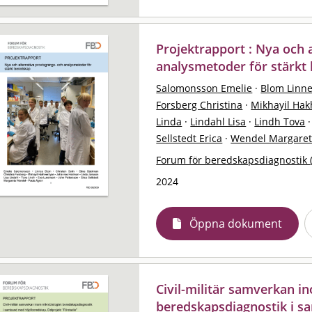
Projektrapport : Nya och 
analysmetoder för stärkt
Salomonsson Emelie
·
Blom Linn
Forsberg Christina
·
Mikhayil Ha
Linda
·
Lindahl Lisa
·
Lindh Tova
·
Sellstedt Erica
·
Wendel Margare
Forum för beredskapsdiagnostik 
2024
Öppna dokument
Civil-militär samverkan i
beredskapsdiagnostik i 