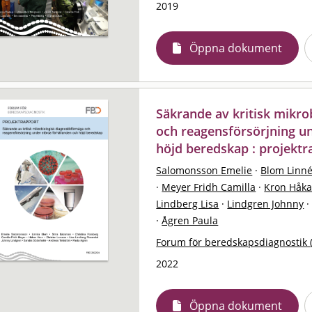
2019
Öppna dokument
Säkrande av kritisk mikro
och reagensförsörjning u
höjd beredskap : projektr
Salomonsson Emelie
·
Blom Linn
·
Meyer Fridh Camilla
·
Kron Håk
Lindberg Lisa
·
Lindgren Johnny
·
·
Ågren Paula
Forum för beredskapsdiagnostik 
2022
Öppna dokument