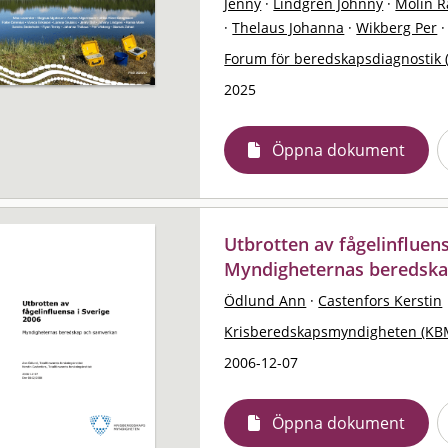
Jenny
·
Lindgren Johnny
·
Molin 
·
Thelaus Johanna
·
Wikberg Per
·
Forum för beredskapsdiagnostik 
2025
Öppna dokument
Utbrotten av fågelinfluens
Myndigheternas beredsk
Ödlund Ann
·
Castenfors Kerstin
Krisberedskapsmyndigheten (KB
2006-12-07
Öppna dokument