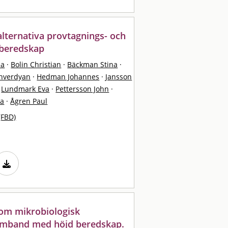
alternativa provtagnings- och
 beredskap
ea
·
Bolin Christian
·
Bäckman Stina
·
khverdyan
·
Hedman Johannes
·
Jansson
Lundmark Eva
·
Pettersson John
·
ta
·
Ågren Paul
(FBD)
nom mikrobiologisk
samband med höjd beredskap.