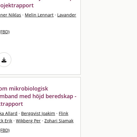
rojektrapport
ner Niklas
·
Melin Lennart
·
Lavander
(FBD)
nom mikrobiologisk
amband med höjd beredskap -
ktrapport
ka Allard
·
Bergqvist Joakim
·
Flink
k Erik
·
Wikberg Per
·
Zohari Siamak
(FBD)