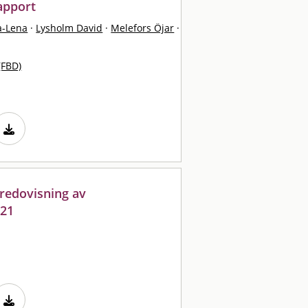
apport
a-Lena
·
Lysholm David
·
Melefors Öjar
·
(FBD)
 redovisning av
021