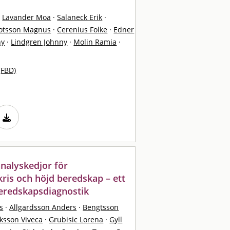
·
Lavander Moa
·
Salaneck Erik
·
otsson Magnus
·
Cerenius Folke
·
Edner
ny
·
Lindgren Johnny
·
Molin Ramia
·
(FBD)
analyskedjor för
kris och höjd beredskap – ett
eredskapsdiagnostik
s
·
Allgardsson Anders
·
Bengtsson
iksson Viveca
·
Grubisic Lorena
·
Gyll