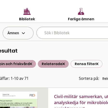
Bibliotek
Farliga ämnen
Ämnen
esultat
in och friskvård
Relaterade
Rensa filter
äffar: 1-10 av 71
Sortera på:
Civil-militär samverkan, u
analyskedja för mikrobiolo