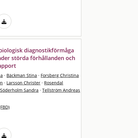
biologisk diagnostikförmåga
nder störda förhållanden och
apport
éa
·
Bäckman Stina
·
Forsberg Christina
an
·
Larsson Christer
·
Rosendal
Söderholm Sandra
·
Tellström Andreas
(FBD)