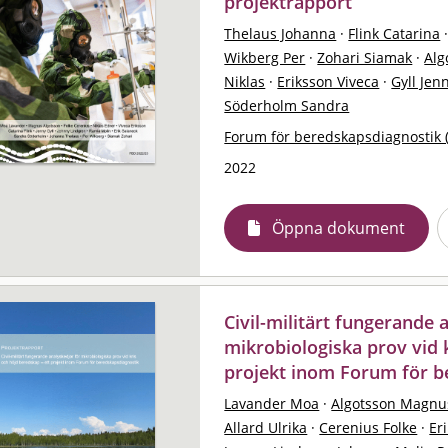
projektrapport
Thelaus Johanna
·
Flink Catarina
Wikberg Per
·
Zohari Siamak
·
Alg
Niklas
·
Eriksson Viveca
·
Gyll Jen
Söderholm Sandra
Forum för beredskapsdiagnostik 
2022
Öppna dokument
Civil-militärt fungerande 
mikrobiologiska prov vid 
projekt inom Forum för b
Lavander Moa
·
Algotsson Magnu
Allard Ulrika
·
Cerenius Folke
·
Er