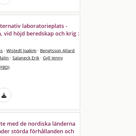
ernativ laboratorieplats -
, vid höjd beredskap och krig :
as
·
Wistedt Joakim
·
Bengtsson Allard
alin
·
Salaneck Erik
·
Gyll Jenny
(FBD)
yte med de nordiska länderna
nder störda förhållanden och