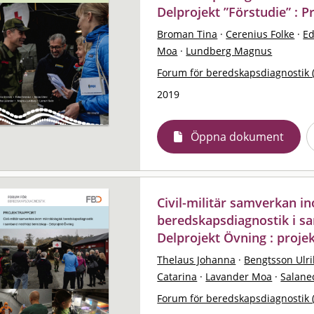
Delprojekt ”Förstudie” : P
Broman Tina
·
Cerenius Folke
·
Ed
Moa
·
Lundberg Magnus
Forum för beredskapsdiagnostik 
2019
Öppna dokument
Civil-militär samverkan i
beredskapsdiagnostik i s
Delprojekt Övning : proje
Thelaus Johanna
·
Bengtsson Ulri
Catarina
·
Lavander Moa
·
Salanec
Forum för beredskapsdiagnostik 