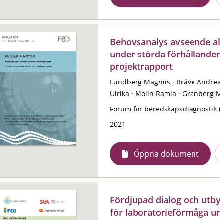
Behovsanalys avseende alt
under störda förhållanden
projektrapport
Lundberg Magnus
·
Bråve Andre
Ulrika
·
Molin Ramia
·
Granberg M
Forum för beredskapsdiagnostik 
2021
Öppna dokument
Fördjupad dialog och utb
för laboratorieförmåga u