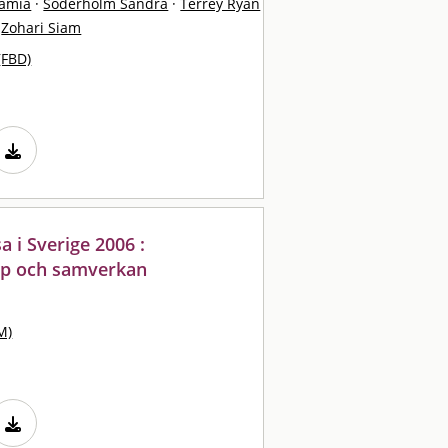
Ramia
·
Söderholm Sandra
·
Terrey Ryan
Zohari Siam
(FBD)
a i Sverige 2006 :
ap och samverkan
M)