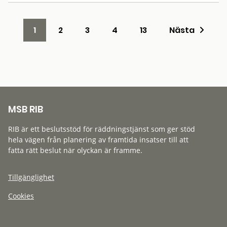
1
2
3
4
13
Nästa
MSB RIB
RIB är ett beslutsstöd för räddningstjänst som ger stöd
hela vägen från planering av framtida insatser till att
fatta rätt beslut när olyckan är framme.
Tillgänglighet
Cookies