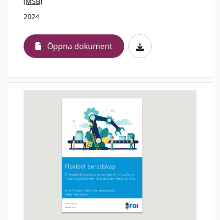
(MSB)
2024
Öppna dokument