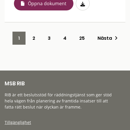
Öppna dokument
1
2
3
4
25
Nästa
MSB RIB
RIB är ett beslutsstöd för räddningstjänst som ger stöd
hela vägen från planering av framtida insatser till att
fatta rätt beslut när olyckan är framme.
Tillgänglighet