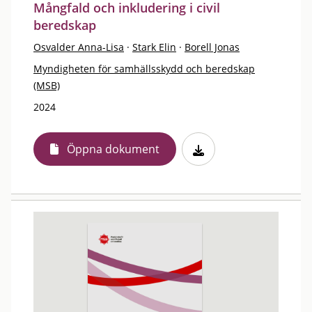
Mångfald och inkludering i civil
beredskap
Osvalder Anna-Lisa
·
Stark Elin
·
Borell Jonas
Myndigheten för samhällsskydd och beredskap
(MSB)
2024
Öppna dokument