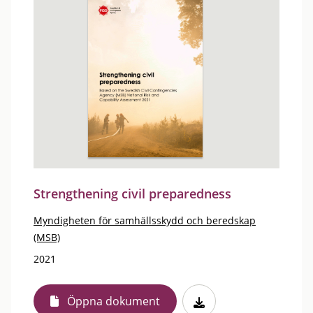
Strengthening civil preparedness
Myndigheten för samhällsskydd och beredskap
(MSB)
2021
Öppna dokument