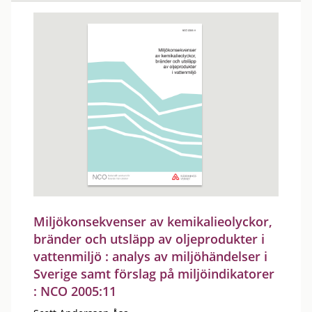
Miljökonsekvenser av kemikalieolyckor,
bränder och utsläpp av oljeprodukter i
vattenmiljö : analys av miljöhändelser i
Sverige samt förslag på miljöindikatorer
: NCO 2005:11