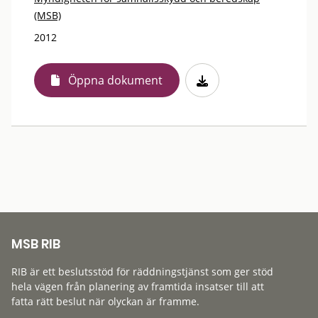
(MSB)
2012
Öppna dokument
MSB RIB
RIB är ett beslutsstöd för räddningstjänst som ger stöd
hela vägen från planering av framtida insatser till att
fatta rätt beslut när olyckan är framme.