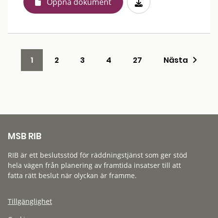
Öppna dokument
1
2
3
4
27
Nästa
MSB RIB
RIB är ett beslutsstöd för räddningstjänst som ger stöd
hela vägen från planering av framtida insatser till att
fatta rätt beslut när olyckan är framme.
Tillgänglighet