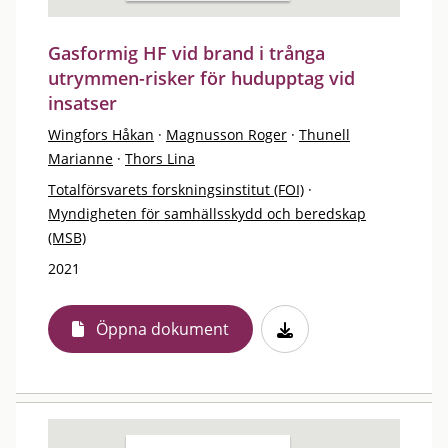
Gasformig HF vid brand i trånga
utrymmen-risker för hudupptag vid
insatser
Wingfors Håkan
·
Magnusson Roger
·
Thunell
Marianne
·
Thors Lina
Totalförsvarets forskningsinstitut (FOI)
·
Myndigheten för samhällsskydd och beredskap
(MSB)
2021
Öppna dokument