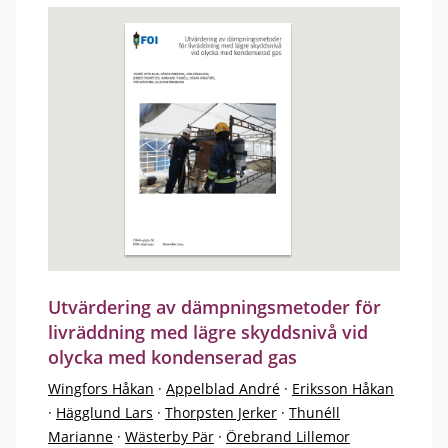
Utvärdering av dämpningsmetoder för
livräddning med lägre skyddsnivå vid
olycka med kondenserad gas
Wingfors Håkan
·
Appelblad André
·
Eriksson Håkan
·
Hägglund Lars
·
Thorpsten Jerker
·
Thunéll
Marianne
·
Wästerby Pär
·
Örebrand Lillemor