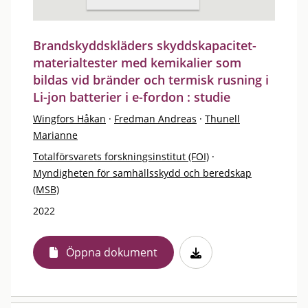
Brandskyddskläders skyddskapacitet-
materialtester med kemikalier som
bildas vid bränder och termisk rusning i
Li-jon batterier i e-fordon : studie
Wingfors Håkan
·
Fredman Andreas
·
Thunell
Marianne
Totalförsvarets forskningsinstitut (FOI)
·
Myndigheten för samhällsskydd och beredskap
(MSB)
2022
Öppna dokument