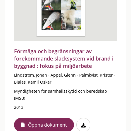
Förmåga och begränsningar av
förekommande släcksystem vid brand i
byggnad : fokus på miljöarbete
Lindström, Johan
·
Appel, Glenn
·
Palmkvist, Krister
·
Bialas, Kamil Oskar
Myndigheten för samhällsskydd och beredskap
(MSB)
2013
Öppna dokument