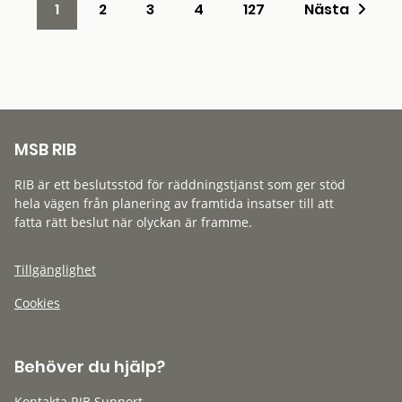
1
2
3
4
127
Nästa
MSB RIB
RIB är ett beslutsstöd för räddningstjänst som ger stöd
hela vägen från planering av framtida insatser till att
fatta rätt beslut när olyckan är framme.
Tillgänglighet
Cookies
Behöver du hjälp?
Kontakta RIB Support