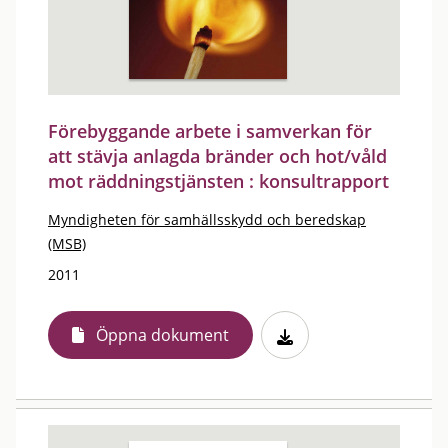
Förebyggande arbete i samverkan för
att stävja anlagda bränder och hot/våld
mot räddningstjänsten : konsultrapport
Myndigheten för samhällsskydd och beredskap
(MSB)
2011
Öppna dokument