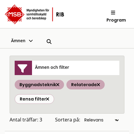
Program
Ämnen
Ämnen och filter
Byggnadsteknik
Relaterade
Rensa filter
Antal träffar: 3
Sortera på: