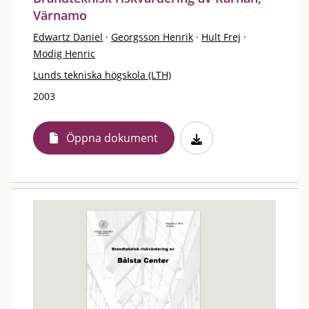
Värnamo
Edwartz Daniel
·
Georgsson Henrik
·
Hult Frej
·
Modig Henric
Lunds tekniska högskola (LTH)
2003
Öppna dokument