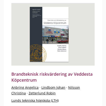
Brandteknisk riskvärdering av Veddesta
Köpcentrum
Anbring Angelica
·
Lindbom Johan
·
Nilsson
Christina
·
Zetterlund Robin
Lunds tekniska högskola (LTH)