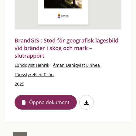
BrandGIS : Stöd för geografisk lägesbild
vid bränder i skog och mark –
slutrapport
Lundqvist Henrik
·
Åman Dahlqvist Linnea
Länsstyrelsen F-län
2025
Öppna dokument