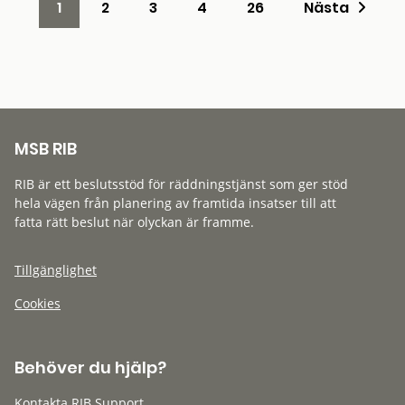
1
2
3
4
26
Nästa
MSB RIB
RIB är ett beslutsstöd för räddningstjänst som ger stöd
hela vägen från planering av framtida insatser till att
fatta rätt beslut när olyckan är framme.
Tillgänglighet
Cookies
Behöver du hjälp?
Kontakta RIB Support