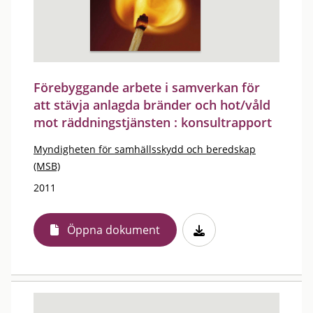
Förebyggande arbete i samverkan för
att stävja anlagda bränder och hot/våld
mot räddningstjänsten : konsultrapport
Myndigheten för samhällsskydd och beredskap
(MSB)
2011
Öppna dokument