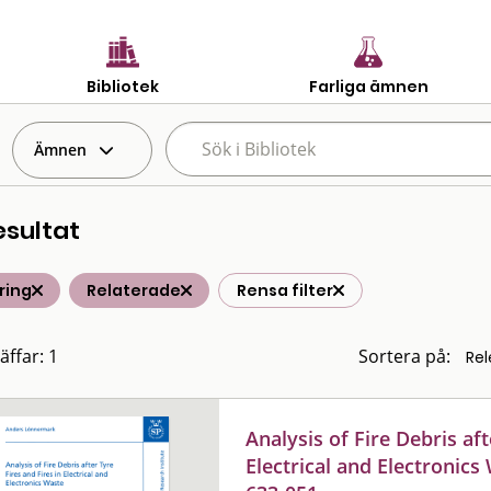
Bibliotek
Farliga ämnen
Ämnen
esultat
ring
Relaterade
Rensa filter
äffar: 1
Sortera på:
Analysis of Fire Debris aft
Electrical and Electronic