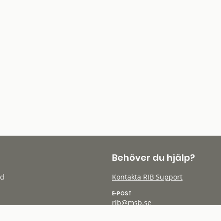
Behöver du hjälp?
öd
Kontakta RIB Support
E-POST
rib@msb.se