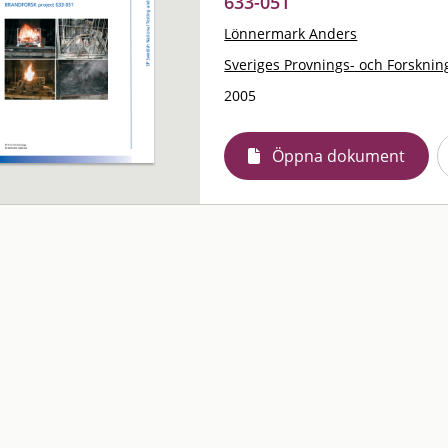
633-051
Lönnermark Anders
Sveriges Provnings- och Forskning
2005
Öppna dokument