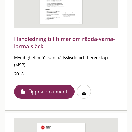
Handledning till filmer om rädda-varna-
larma-släck
Myndigheten för samhällsskydd och beredskap
(MSB)
2016
Öppna dokument