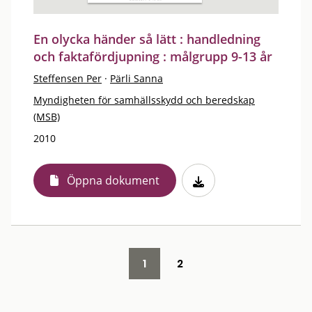
En olycka händer så lätt : handledning
och faktafördjupning : målgrupp 9-13 år
Steffensen Per
·
Pärli Sanna
Myndigheten för samhällsskydd och beredskap
(MSB)
2010
Öppna dokument
1
2