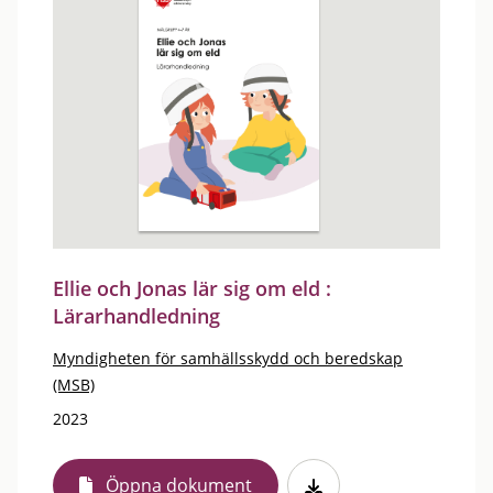
Ellie och Jonas lär sig om eld :
Lärarhandledning
Myndigheten för samhällsskydd och beredskap
(MSB)
2023
Öppna dokument