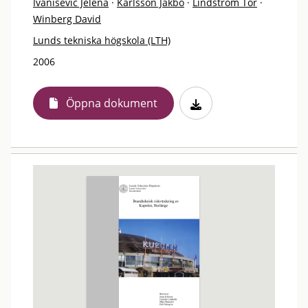
Ivanisevic Jelena
·
Karlsson Jakbo
·
Lindström Tor
·
Winberg David
Lunds tekniska högskola (LTH)
2006
Öppna dokument