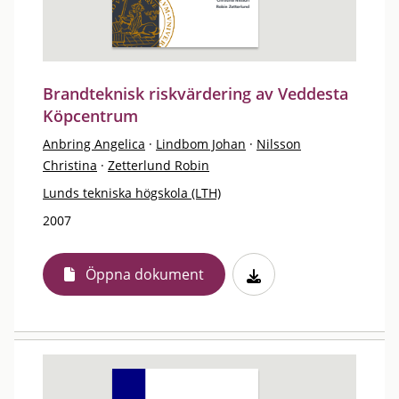
Brandteknisk riskvärdering av Veddesta
Köpcentrum
Anbring Angelica
·
Lindbom Johan
·
Nilsson
Christina
·
Zetterlund Robin
Lunds tekniska högskola (LTH)
2007
Öppna dokument