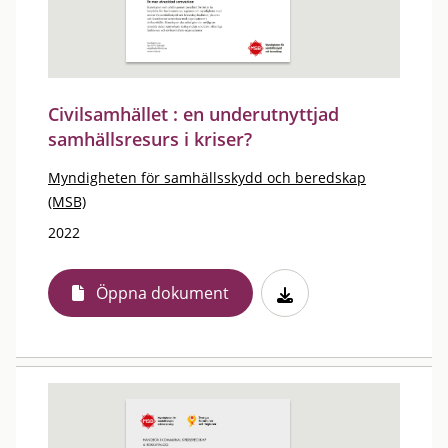
Civilsamhället : en underutnyttjad
samhällsresurs i kriser?
Myndigheten för samhällsskydd och beredskap
(MSB)
2022
Öppna dokument