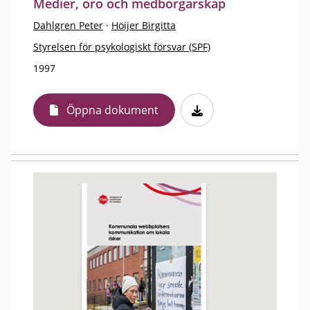
Medier, oro och medborgarskap
Dahlgren Peter
·
Höijer Birgitta
Styrelsen för psykologiskt försvar (SPF)
1997
Öppna dokument