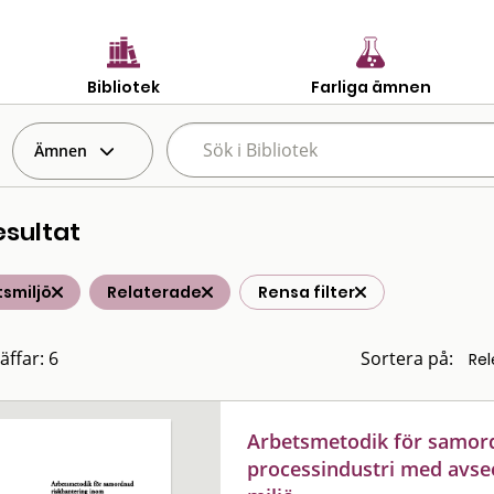
Bibliotek
Farliga ämnen
Ämnen
esultat
smiljö
Relaterade
Rensa filter
äffar: 6
Sortera på:
Arbetsmetodik för samor
processindustri med avse