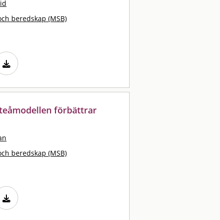
id
och beredskap (MSB)
fteåmodellen förbättrar
an
och beredskap (MSB)