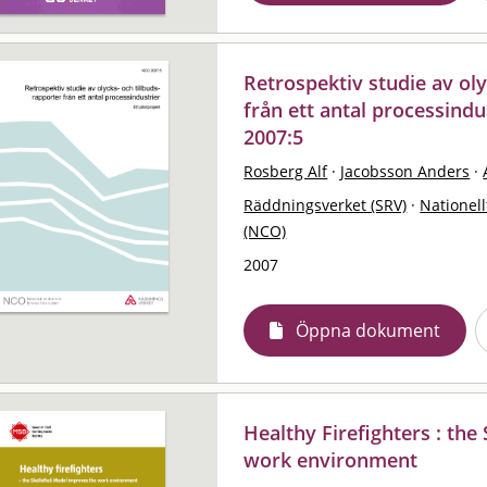
Retrospektiv studie av oly
från ett antal processindus
2007:5
Rosberg Alf
·
Jacobsson Anders
·
Räddningsverket (SRV)
·
Nationell
(NCO)
2007
Öppna dokument
Healthy Firefighters : th
work environment