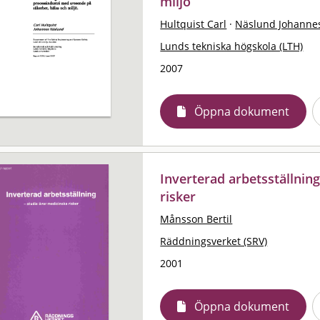
miljö
Hultquist Carl
·
Näslund Johanne
Lunds tekniska högskola (LTH)
2007
Öppna dokument
Inverterad arbetsställning
risker
Månsson Bertil
Räddningsverket (SRV)
2001
Öppna dokument