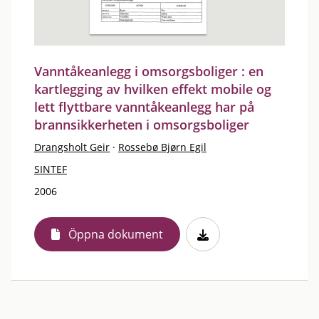
Vanntåkeanlegg i omsorgsboliger : en
kartlegging av hvilken effekt mobile og
lett flyttbare vanntåkeanlegg har på
brannsikkerheten i omsorgsboliger
Drangsholt Geir
·
Rossebø Bjørn Egil
SINTEF
2006
Öppna dokument