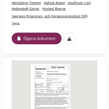
Hertzberg Tommy
·
Hahne Adam
·
Josefsson Carl
·
Holmstedt Göran
·
Husted Bjarne
Sveriges Provnings- och Forskningsinstitut (SP)
2004
Öppna dokument