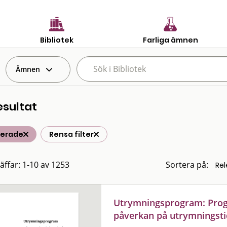
Bibliotek
Farliga ämnen
Ämnen
esultat
terade
Rensa filter
räffar: 1-10 av 1253
Sortera på:
Utrymningsprogram: Pro
påverkan på utrymningst