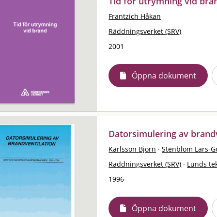
Tid för utrymning vid bra
Frantzich Håkan
Räddningsverket (SRV)
2001
Öppna dokument
Datorsimulering av brandv
Karlsson Björn
·
Stenblom Lars-G
Räddningsverket (SRV)
·
Lunds te
1996
Öppna dokument