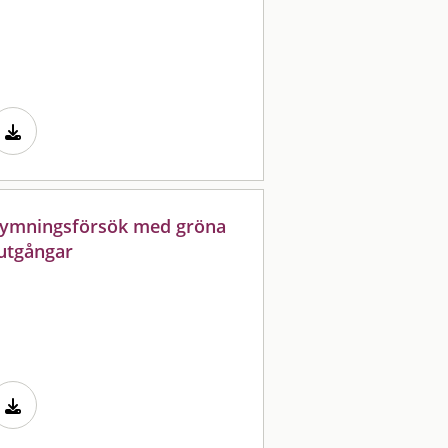
trymningsförsök med gröna
utgångar