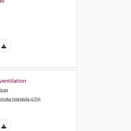
nd
entilation
öran
kniska högskola (LTH)