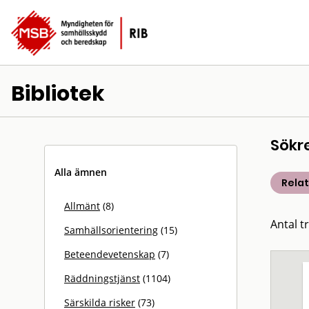
Bibliotek
Sökr
Alla ämnen
Rela
Allmänt
(8)
Antal t
Samhällsorientering
(15)
Beteendevetenskap
(7)
Räddningstjänst
(1104)
Särskilda risker
(73)