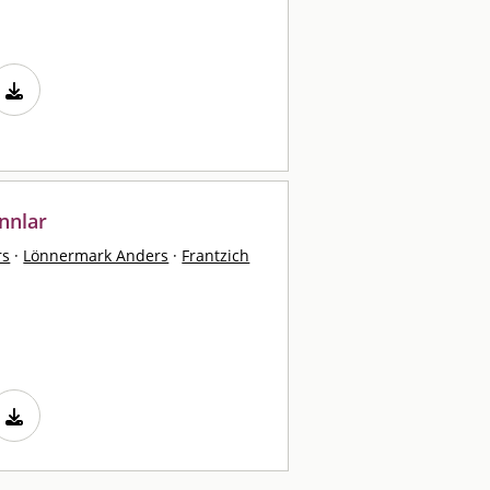
nnlar
rs
·
Lönnermark Anders
·
Frantzich