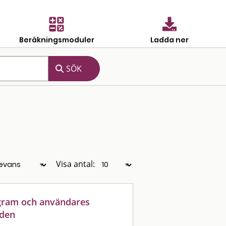
Beräkningsmoduler
Ladda ner
Visa antal:
gram och användares
iden