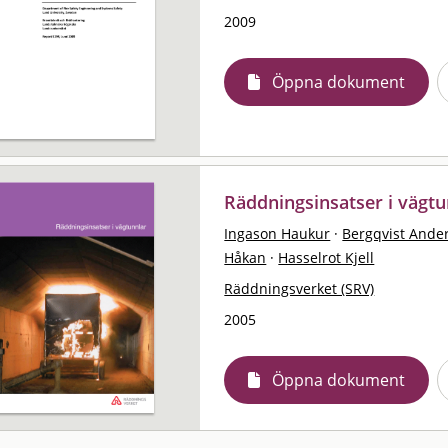
2009
Öppna dokument
Räddningsinsatser i vägtu
Ingason Haukur
·
Bergqvist Ande
Håkan
·
Hasselrot Kjell
Räddningsverket (SRV)
2005
Öppna dokument