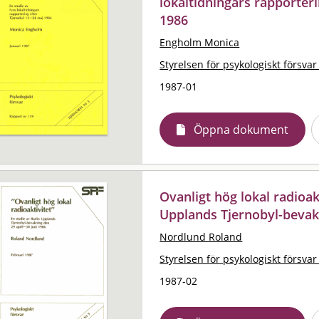
lokaltidningars rapporteri
1986
Engholm Monica
Styrelsen för psykologiskt försvar
1987-01
Öppna dokument
Ovanligt hög lokal radioak
Upplands Tjernobyl-bevakn
Nordlund Roland
Styrelsen för psykologiskt försvar
1987-02