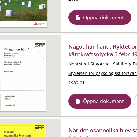
Öppna dokument
Något har hänt : Ryktet o
kärnkraftsolycka 3 febr 1
Nohrstedt Stig-Arne
·
Sahlberg D
Styrelsen för psykologiskt försvar
1989-01
Öppna dokument
När det osannolika blev sa