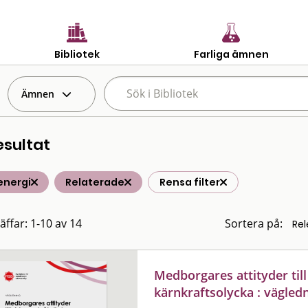
Bibliotek
Farliga ämnen
Ämnen
esultat
energi
Relaterade
Rensa filter
äffar: 1-10 av 14
Sortera på:
Medborgares attityder till
kärnkraftsolycka : vägled