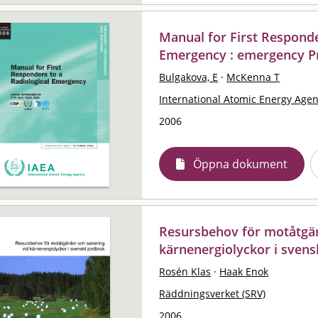
Manual for First Responde
Emergency : emergency P
Bulgakova, E
·
McKenna T
International Atomic Energy Agen
2006
Öppna dokument
Resursbehov för motåtgär
kärnenergiolyckor i svens
Rosén Klas
·
Haak Enok
Räddningsverket (SRV)
2006