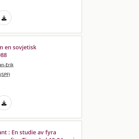
m en sovjetisk
988
an-Erik
 (SPF)
nt : En studie av fyra