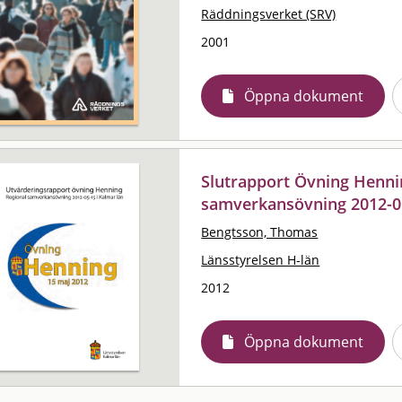
Räddningsverket (SRV)
2001
Öppna dokument
Slutrapport Övning Hennin
samverkansövning 2012-05
Bengtsson, Thomas
Länsstyrelsen H-län
2012
Öppna dokument