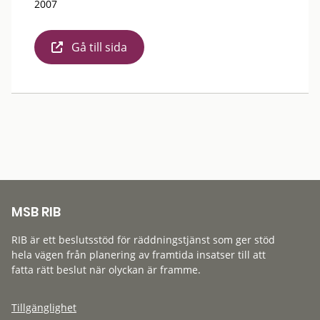
2007
Gå till sida
MSB RIB
RIB är ett beslutsstöd för räddningstjänst som ger stöd
hela vägen från planering av framtida insatser till att
fatta rätt beslut när olyckan är framme.
Tillgänglighet