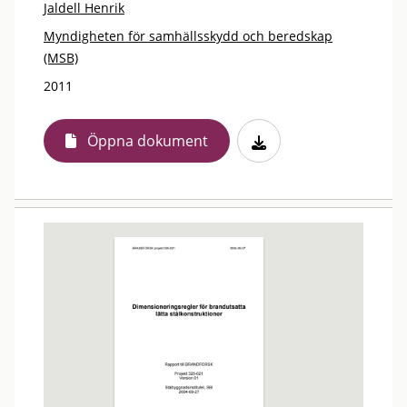
Jaldell Henrik
Myndigheten för samhällsskydd och beredskap
(MSB)
2011
Öppna dokument