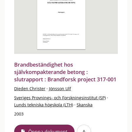
Brandbeständighet hos
självkompakterande betong :
slutrapport : Brandforsk project 317-001
Dieden Christer
·
Jönsson Ulf
Sveriges Provnings- och Forskningsinstitut (SP)
·
Lunds tekniska högskola (LTH)
·
Skanska
2003
Öppna dokument