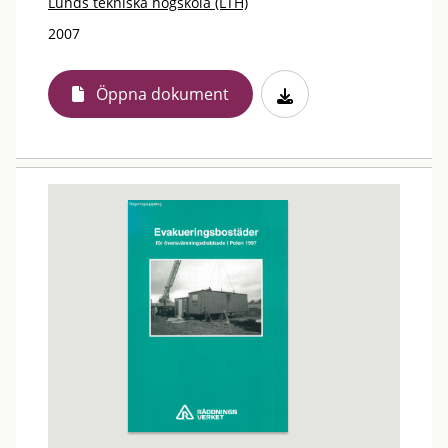
Lunds tekniska högskola (LTH)
2007
Öppna dokument