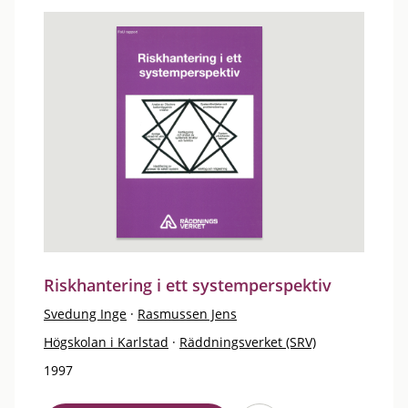
Riskhantering i ett systemperspektiv
Svedung Inge
·
Rasmussen Jens
Högskolan i Karlstad
·
Räddningsverket (SRV)
1997