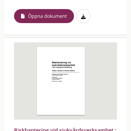
Öppna dokument
Riskhantering vid sjukvårdsverksamhet :