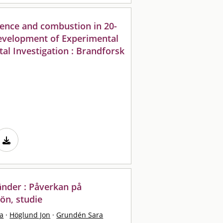
lence and combustion in 20-
 Development of Experimental
l Investigation : Brandforsk
änder : Påverkan på
ön, studie
a
·
Höglund Jon
·
Grundén Sara