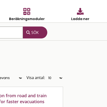
Beräkningsmoduler
Ladda ner
Visa antal:
on from road and train
for faster evacuations