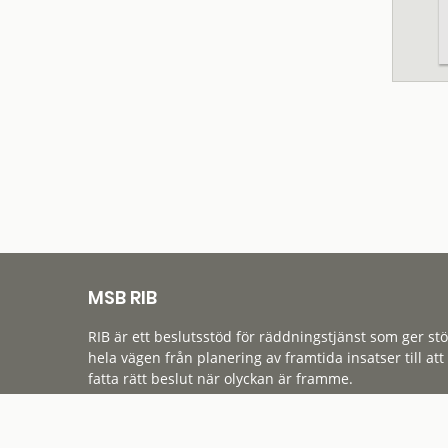
MSB RIB
RIB är ett beslutsstöd för räddningstjänst som ger st
hela vägen från planering av framtida insatser till att
fatta rätt beslut när olyckan är framme.
Tillgänglighet
Cookies