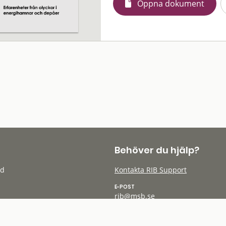
Öppna dokument
Behöver du hjälp?
öd
Kontakta RIB Support
E-POST
rib@msb.se