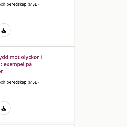
och beredskap (MSB)
ydd mot olyckor i
 : exempel på
er
och beredskap (MSB)