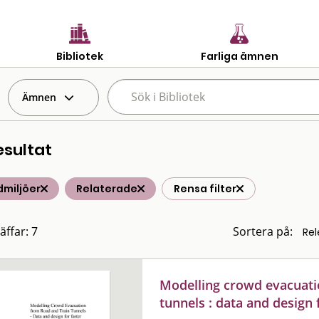
Bibliotek
Farliga ämnen
Ämnen
esultat
dmiljöer
Relaterade
Rensa filter
äffar: 7
Sortera på:
Modelling crowd evacuati
tunnels : data and design 