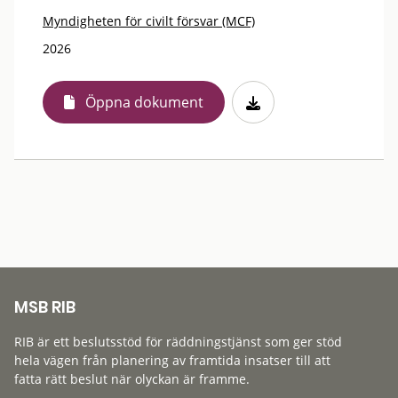
Myndigheten för civilt försvar (MCF)
2026
Öppna dokument
MSB RIB
RIB är ett beslutsstöd för räddningstjänst som ger stöd
hela vägen från planering av framtida insatser till att
fatta rätt beslut när olyckan är framme.