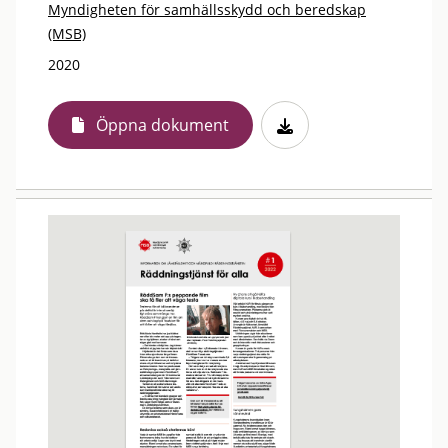
Myndigheten för samhällsskydd och beredskap
(MSB)
2020
Öppna dokument