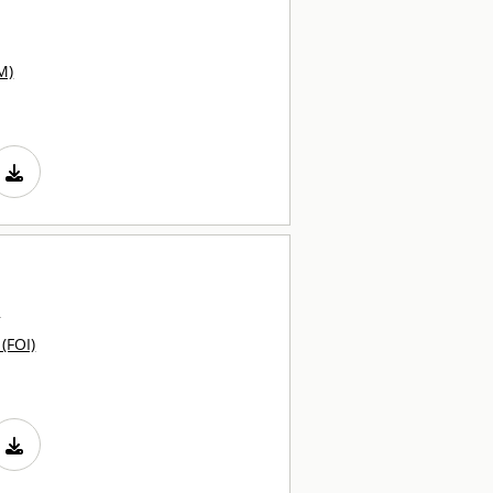
M)
r
 (FOI)