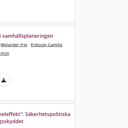
 i samhällsplaneringen
Welander Frej
·
Eriksson Camilla
 (FOI)
keleffekt”: Säkerhetspolitiska
gsskyddet