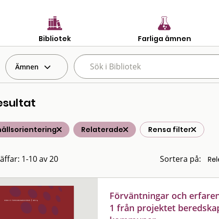
Bibliotek
Farliga ämnen
Ämnen
esultat
ällsorientering
Relaterade
Rensa filter
äffar: 1-10 av 20
Sortera på:
Förväntningar och erfaren
1 från projektet beredska