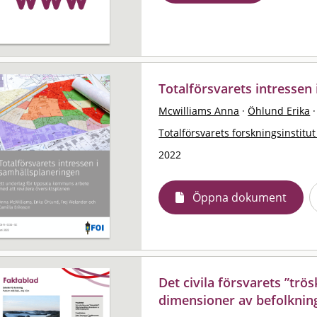
Totalförsvarets intressen
Mcwilliams Anna
·
Öhlund Erika
·
Totalförsvarets forskningsinstitut
2022
Öppna dokument
Det civila försvarets ”trös
dimensioner av befolknin