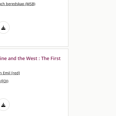
och beredskap (MSB)
ine and the West : The First
 Emil [red]
 (FOI)