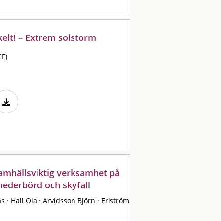
elt! – Extrem solstorm
CF)
 samhällsviktig verksamhet på
 nederbörd och skyfall
as
·
Hall Ola
·
Arvidsson Björn
·
Erlström