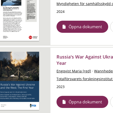
Myndigheten för samhällsskydd 
2024
Öppna dokument
Russia's War Against Ukra
Year
Engqvist Maria [red]
·
Wannheden
Totalförsvarets forskningsinstitut
2023
Öppna dokument