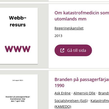
Om katastrofmedicin som 
utomlands mm
Regeringskansliet
2013
Gå till sida
Branden på passagerfärjan
1990
Ask Eréne
·
Almersjö Olle
·
Brand
Socialstyrelsen (SoS)
·
Katastrofm
(KAMEDO)