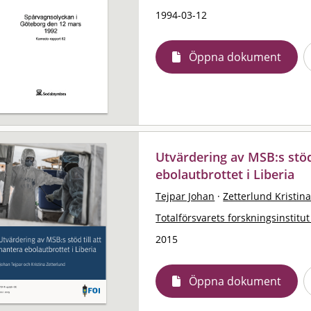
1994-03-12
Öppna dokument
Utvärdering av MSB:s stöd 
ebolautbrottet i Liberia
Tejpar Johan
·
Zetterlund Kristin
Totalförsvarets forskningsinstitut
2015
Öppna dokument