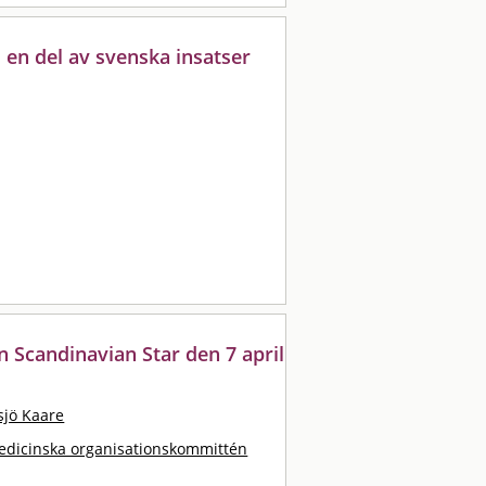
en del av svenska insatser
 Scandinavian Star den 7 april
sjö Kaare
edicinska organisationskommittén