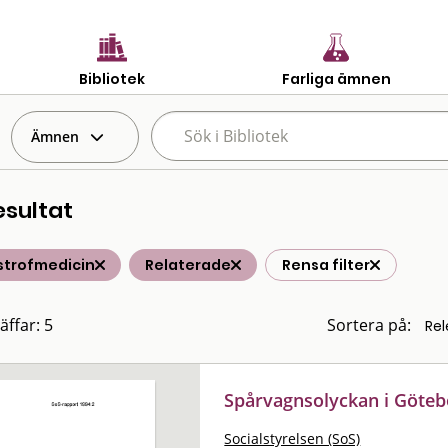
Bibliotek
Farliga ämnen
Ämnen
esultat
strofmedicin
Relaterade
Rensa filter
äffar: 5
Sortera på:
Spårvagnsolyckan i Göteb
Socialstyrelsen (SoS)