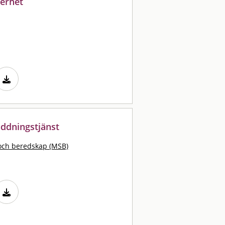
kerhet
äddningstjänst
och beredskap (MSB)