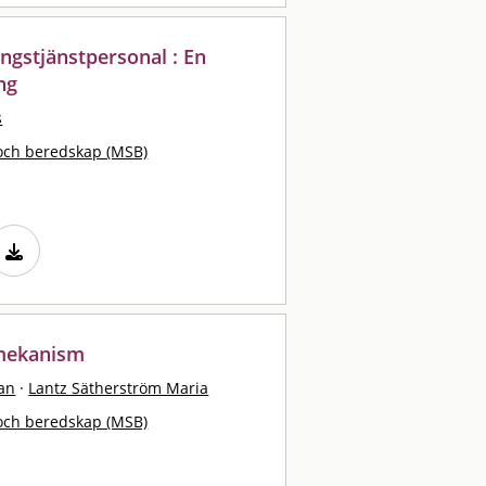
ingstjänstpersonal : En
ng
s
och beredskap (MSB)
smekanism
an
·
Lantz Sätherström Maria
och beredskap (MSB)