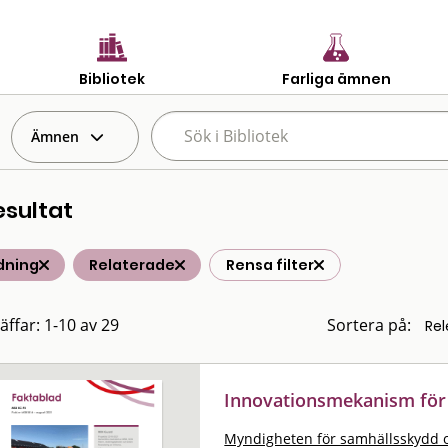
Bibliotek
Farliga ämnen
Ämnen
esultat
dning
Relaterade
Rensa filter
äffar: 1-10 av 29
Sortera på:
Innovationsmekanism för 
Myndigheten för samhällsskydd 