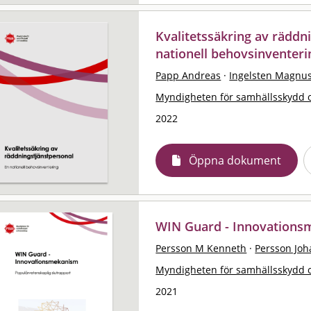
Kvalitetssäkring av räddn
nationell behovsinventeri
Papp Andreas
·
Ingelsten Magnu
Myndigheten för samhällsskydd 
2022
Öppna dokument
WIN Guard - Innovation
Persson M Kenneth
·
Persson Joh
Myndigheten för samhällsskydd 
2021