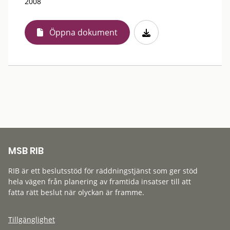
2008
Öppna dokument
MSB RIB
RIB är ett beslutsstöd för räddningstjänst som ger stöd
hela vägen från planering av framtida insatser till att
fatta rätt beslut när olyckan är framme.
Tillgänglighet