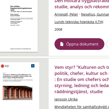
Den militära flygplatsrädd
studie, analys och rekom
Arnevall, Peter
·
Neselius, Gunna
Lunds tekniska högskola (LTH)
2008
Öppna dokument
Vem styr? ”Kulturen och t
politik, chefer, kultur och
: En studie om chefers och
styrning, ledning och le
räddningstjänst, studie
Jansson Ulrika
Myndigheten för samhällsskydd 