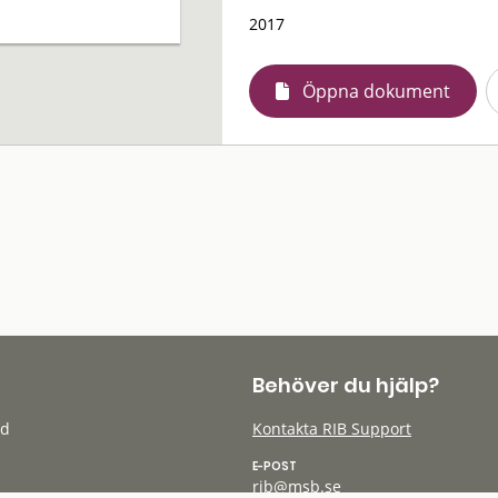
2017
Öppna dokument
Behöver du hjälp?
öd
Kontakta RIB Support
E-POST
rib@msb.se