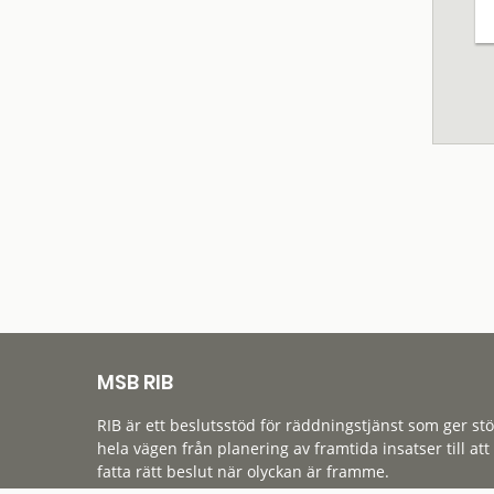
MSB RIB
RIB är ett beslutsstöd för räddningstjänst som ger st
hela vägen från planering av framtida insatser till att
fatta rätt beslut när olyckan är framme.