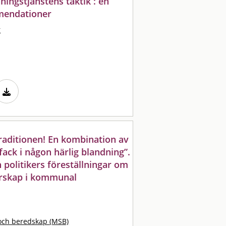
ningstjänstens taktik : en
mendationer
r
raditionen! En kombination av
 fack i någon härlig blandning”.
 politikers föreställningar om
darskap i kommunal
och beredskap (MSB)