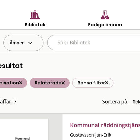
Bibliotek
Farliga ämnen
Ämnen
esultat
nisation
Relaterade
Rensa filter
äffar: 7
Sortera på:
Kommunal räddningstjänst
Gustavsson Jan-Erik