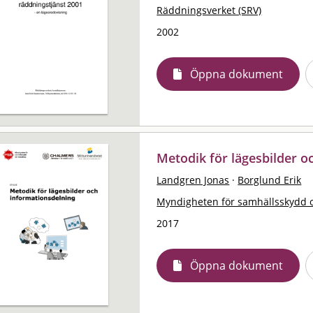
Räddningsverket (SRV)
2002
Öppna dokument
Metodik för lägesbilder o
Landgren Jonas
·
Borglund Erik
Myndigheten för samhällsskydd 
2017
Öppna dokument